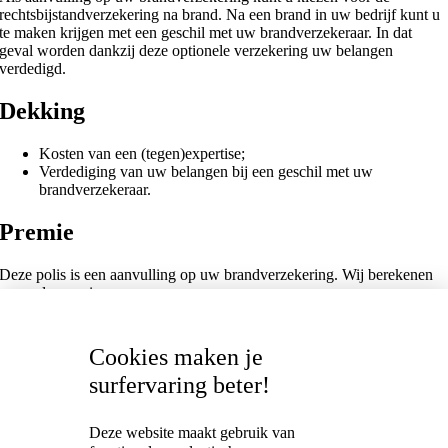
rechtsbijstandverzekering na brand. Na een brand in uw bedrijf kunt u
te maken krijgen met een geschil met uw brandverzekeraar. In dat
geval worden dankzij deze optionele verzekering uw belangen
verdedigd.
Dekking
Kosten van een (tegen)expertise;
Verdediging van uw belangen bij een geschil met uw
brandverzekeraar.
Premie
Deze polis is een aanvulling op uw brandverzekering. Wij berekenen
graag de premie voor u.
Vanhee Candaele bv
Cookies maken je
Izenbergestraat 20 , 8691 Leisele
surfervaring beter!
+32 (0)58 29 90 77
tim@vanhee-candaele.be
Deze website maakt gebruik van