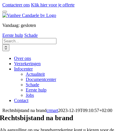
Skip
Contacteer ons
Klik hier voor je offerte
to
content
Vandaag:
gesloten
Eerste hulp
Schade
Search
for:
Over ons
Verzekeringen
Infocenter
Actualiteit
Documentcenter
Schade
Eerste hulp
Jobs
Contact
Rechtsbijstand na brand
crmart
2023-12-19T09:10:57+02:00
Rechtsbijstand na brand
Als aanvulling op uw brandverzekering kunt u kiezen voor de